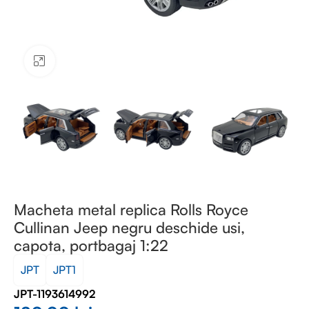
Faceți clic pentru a mări
Macheta metal replica Rolls Royce
Cullinan Jeep negru deschide usi,
capota, portbagaj 1:22
JPT
JPT1
JPT-1193614992