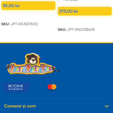
35,00
lei
273,00
lei
ADAUGĂ ÎN COȘ
ADAUGĂ ÎN COȘ
SKU:
JPT-557637502
SKU:
JPT-1960128625
Read more
Comenzi și cont