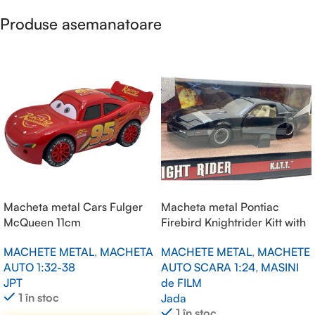
Produse asemanatoare
Macheta metal Cars Fulger
Macheta metal Pontiac
McQueen 11cm
Firebird Knightrider Kitt with
working lights on the front
MACHETE METAL
,
MACHETA
MACHETE METAL
,
MACHETE
hood, black 1/24
AUTO 1:32-38
AUTO SCARA 1:24
,
MASINI
JPT
de FILM
1 în stoc
Jada
1 în stoc