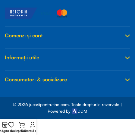
Comenzi și cont
Informații utile
Consumatori & socializare
© 2026 jucariipentrutine.com. Toate drepturile rezervate |
DDM
Powered by
Magazin
Lista dorințelor
Cart
Contul meu