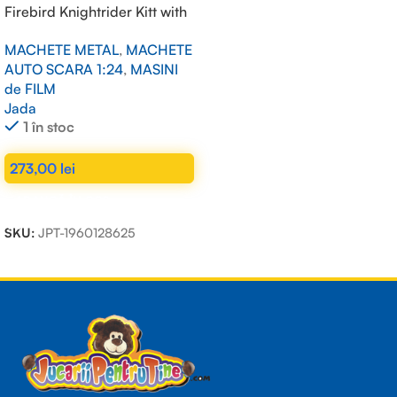
Firebird Knightrider Kitt with
working lights on the front
MACHETE METAL
,
MACHETE
hood, black 1/24
AUTO SCARA 1:24
,
MASINI
de FILM
Jada
1 în stoc
273,00
lei
ADAUGĂ ÎN COȘ
SKU:
JPT-1960128625
Read more