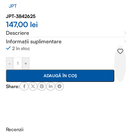
JPT
JPT-3842625
147,00
lei
Descriere
Informații suplimentare
2 în stoc
-
+
ADAUGĂ ÎN COȘ
Share:
Recenzii