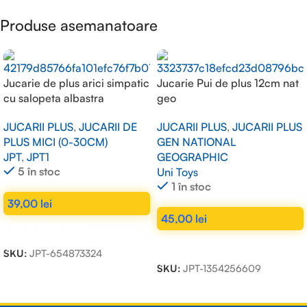
Produse asemanatoare
Jucarie de plus arici simpatic
Jucarie Pui de plus 12cm nat
cu salopeta albastra
geo
JUCARII PLUS
,
JUCARII DE
JUCARII PLUS
,
JUCARII PLUS
PLUS MICI (0-30CM)
GEN NATIONAL
JPT
,
JPT1
GEOGRAPHIC
5 în stoc
Uni Toys
1 în stoc
39,00
lei
45,00
lei
ADAUGĂ ÎN COȘ
ADAUGĂ ÎN COȘ
SKU:
JPT-654873324
SKU:
JPT-1354256609
Read more