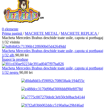
0
elemente
Prima pagină
/
MACHETE METAL
/
MACHETE REPLICA
/
Macheta Mercedes Brabus deschide toate usile, capota si portbagaj
1/32 visiniu
Macheta Mercedes Brabus deschide toate usile, capota si portbagaj
1/32 alb
90,00
lei
Înapoi la produse
Macheta Mercedes Brabus deschide toate usile, capota si portbagaj
1/32 negru
90,00
lei