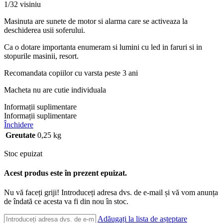
1/32 visiniu
Masinuta are sunete de motor si alarma care se activeaza la
deschiderea usii soferului.
Ca o dotare importanta enumeram si lumini cu led in faruri si in
stopurile masinii, resort.
Recomandata copiilor cu varsta peste 3 ani
Macheta nu are cutie individuala
Informații suplimentare
Informații suplimentare
Închidere
Greutate
0,25 kg
Stoc epuizat
Acest produs este în prezent epuizat.
Nu vă faceți griji! Introduceți adresa dvs. de e-mail și vă vom anunța
de îndată ce acesta va fi din nou în stoc.
Adăugați la lista de așteptare