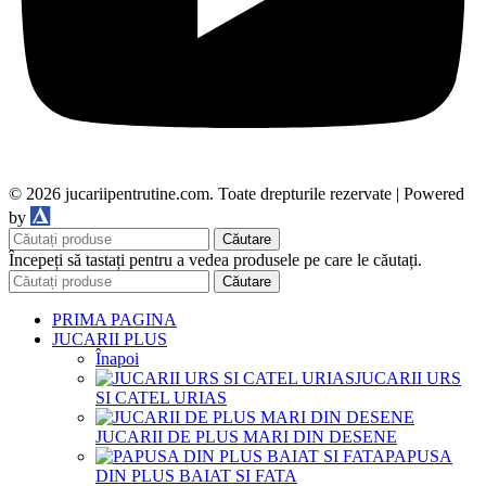
© 2026 jucariipentrutine.com. Toate drepturile rezervate | Powered
DDM
by
Căutare
Începeți să tastați pentru a vedea produsele pe care le căutați.
Căutare
PRIMA PAGINA
JUCARII PLUS
Înapoi
JUCARII URS
SI CATEL URIAS
JUCARII DE PLUS MARI DIN DESENE
PAPUSA
DIN PLUS BAIAT SI FATA