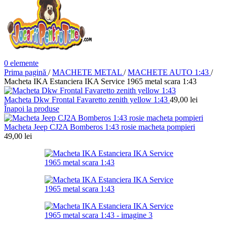
0
elemente
Prima pagină
/
MACHETE METAL
/
MACHETE AUTO 1:43
/
Macheta IKA Estanciera IKA Service 1965 metal scara 1:43
Macheta Dkw Frontal Favaretto zenith yellow 1:43
49,00
lei
Înapoi la produse
Macheta Jeep CJ2A Bomberos 1:43 rosie macheta pompieri
49,00
lei