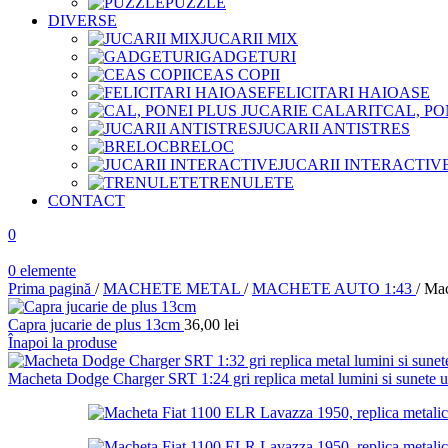
PUZZLE
DIVERSE
JUCARII MIX
GADGETURI
CEAS COPII
FELICITARI HAIOASE
CAL, PO
JUCARII ANTISTRES
BRELOC
JUCARII INTERACTIV
TRENULETE
CONTACT
0
0
elemente
Prima pagină
/
MACHETE METAL
/
MACHETE AUTO 1:43
/
Mac
Capra jucarie de plus 13cm
36,00
lei
Înapoi la produse
Macheta Dodge Charger SRT 1:24 gri replica metal lumini si sunete u