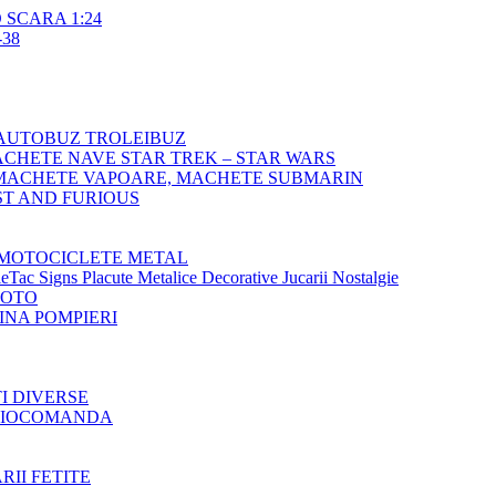
SCARA 1:24
38
AUTOBUZ TROLEIBUZ
CHETE NAVE STAR TREK – STAR WARS
MACHETE VAPOARE, MACHETE SUBMARIN
T AND FURIOUS
MOTOCICLETE METAL
Tac Signs Placute Metalice Decorative Jucarii Nostalgie
MOTO
NA POMPIERI
TI DIVERSE
ADIOCOMANDA
RII FETITE