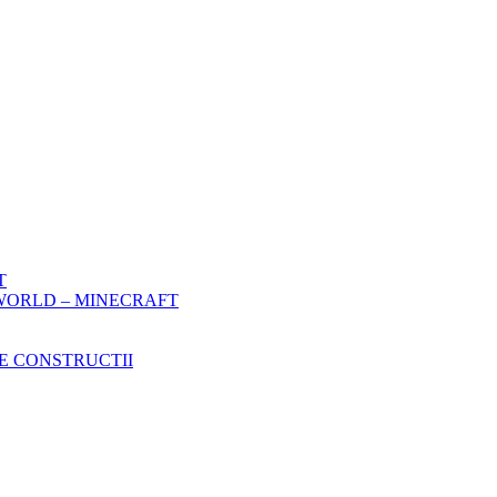
T
WORLD – MINECRAFT
E CONSTRUCTII