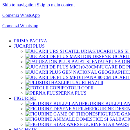
Skip to navigation
Skip to main content
Comenzi telefonice:
0769.711.774
Luni - Vineri: 10:00 - 19:00
Comenzi WhatsApp
Comenzi telefonice:
0769.711.774
Luni - Vineri: 10:00 - 19:00
Comenzi Whatsapp
PRIMA PAGINA
JUCARII PLUS
JUCARII URS SI
JUCARII
PAPUSA DIN
JUCARII DE P
JUCARII
PLUSURI HAZLII
FOTOLII COPII
PERNA PLUS
FIGURINE
FIGURINE BULLYLA
FIGURINE DESEN
FIGURINE GA
FIGURINE STAR WARS
MACHETE