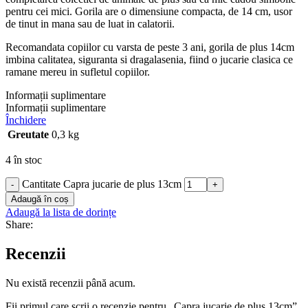
pentru cei mici. Gorila are o dimensiune compacta, de 14 cm, usor
de tinut in mana sau de luat in calatorii.
Recomandata copiilor cu varsta de peste 3 ani, gorila de plus 14cm
imbina calitatea, siguranta si dragalasenia, fiind o jucarie clasica ce
ramane mereu in sufletul copiilor.
Informații suplimentare
Informații suplimentare
Închidere
Greutate
0,3 kg
4 în stoc
Cantitate Capra jucarie de plus 13cm
-
+
Adaugă în coș
Adaugă la lista de dorințe
Share:
Recenzii
Nu există recenzii până acum.
Fii primul care scrii o recenzie pentru „Capra jucarie de plus 13cm”