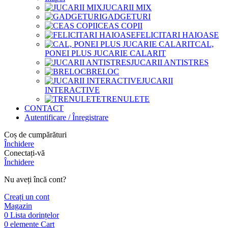
JUCARII MIX
GADGETURI
CEAS COPII
FELICITARI HAIOASE
CAL,
PONEI PLUS JUCARIE CALARIT
JUCARII ANTISTRES
BRELOC
JUCARII
INTERACTIVE
TRENULETE
CONTACT
Autentificare / Înregistrare
Coș de cumpărături
Închidere
Conectați-vă
Închidere
Nu aveți încă cont?
Creați un cont
Magazin
0
Lista dorințelor
0
elemente
Cart