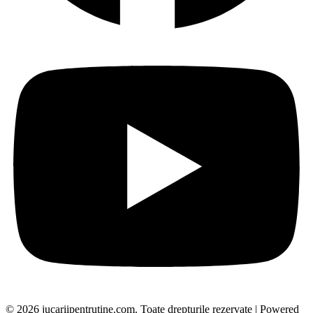
© 2026 jucariipentrutine.com. Toate drepturile rezervate | Powered