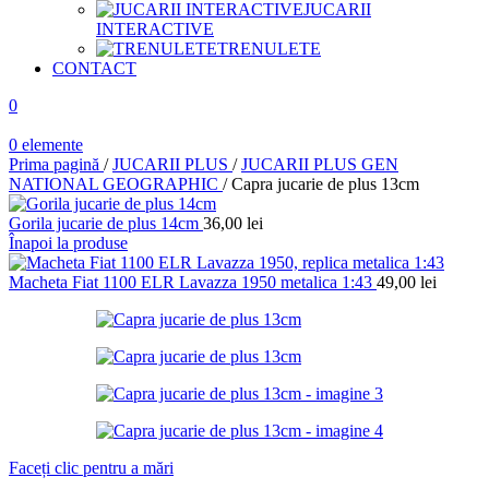
JUCARII
INTERACTIVE
TRENULETE
CONTACT
0
0
elemente
Prima pagină
/
JUCARII PLUS
/
JUCARII PLUS GEN
NATIONAL GEOGRAPHIC
/
Capra jucarie de plus 13cm
Gorila jucarie de plus 14cm
36,00
lei
Înapoi la produse
Macheta Fiat 1100 ELR Lavazza 1950 metalica 1:43
49,00
lei
Faceți clic pentru a mări