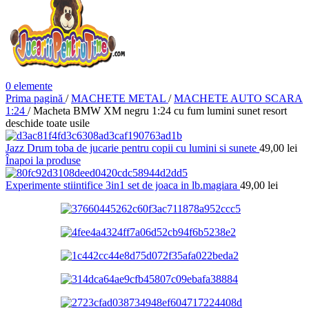
0
elemente
Prima pagină
/
MACHETE METAL
/
MACHETE AUTO SCARA
1:24
/
Macheta BMW XM negru 1:24 cu fum lumini sunet resort
deschide toate usile
Jazz Drum toba de jucarie pentru copii cu lumini si sunete
49,00
lei
Înapoi la produse
Experimente stiintifice 3in1 set de joaca in lb.magiara
49,00
lei