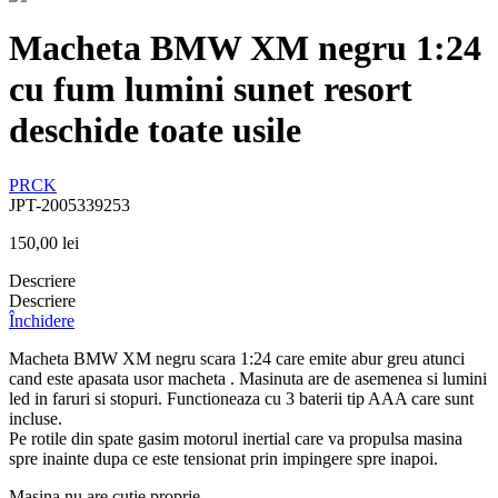
Macheta BMW XM negru 1:24
cu fum lumini sunet resort
deschide toate usile
PRCK
JPT-2005339253
150,00
lei
Descriere
Descriere
Închidere
Macheta BMW XM negru scara 1:24 care emite abur greu atunci
cand este apasata usor macheta . Masinuta are de asemenea si lumini
led in faruri si stopuri. Functioneaza cu 3 baterii tip AAA care sunt
incluse.
Pe rotile din spate gasim motorul inertial care va propulsa masina
spre inainte dupa ce este tensionat prin impingere spre inapoi.
Masina nu are cutie proprie.