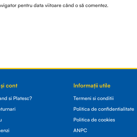
avigator pentru data viitoare când o să comentez.
și cont
Informații utile
d si Platesc?
Termeni si conditii
eturnari
Politica de confidentialitate
u
Politica de cookies
menzi
ANPC