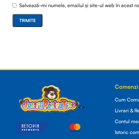
Salvează-mi numele, emailul și site-ul web în acest n
Read more
Comenzi 
Cum Coman
Livrari & R
Contul me
Istoric co