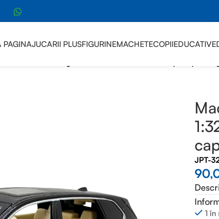
sApp
 PAGINA
JUCARII PLUS
FIGURINE
MACHETE
COPII
EDUCATIVE
cheta BMW X5 negru 1:32 lumini si sunete usi capota portbag
Ma
1:3
cap
JPT-3
90,
Descr
Inform
1 în