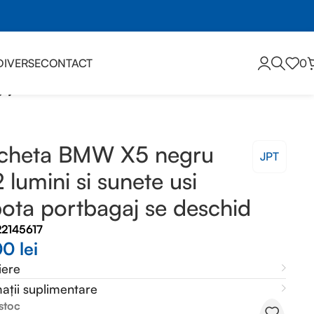
DIVERSE
CONTACT
0
aj se deschid
cheta BMW X5 negru
JPT
2 lumini si sunete usi
ota portbagaj se deschid
22145617
00
lei
iere
ații suplimentare
 stoc