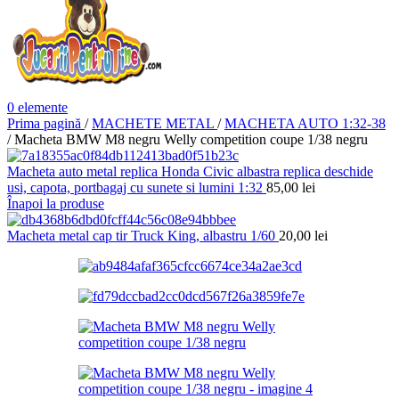
0
elemente
Prima pagină
/
MACHETE METAL
/
MACHETA AUTO 1:32-38
/
Macheta BMW M8 negru Welly competition coupe 1/38 negru
Macheta auto metal replica Honda Civic albastra replica deschide
usi, capota, portbagaj cu sunete si lumini 1:32
85,00
lei
Înapoi la produse
Macheta metal cap tir Truck King, albastru 1/60
20,00
lei