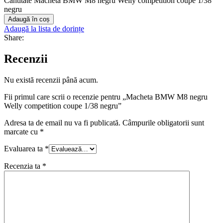
Cantitate Macheta BMW M8 negru Welly competition coupe 1/38
negru
Adaugă în coș
Adaugă la lista de dorințe
Share:
Recenzii
Nu există recenzii până acum.
Fii primul care scrii o recenzie pentru „Macheta BMW M8 negru
Welly competition coupe 1/38 negru”
Adresa ta de email nu va fi publicată.
Câmpurile obligatorii sunt
marcate cu
*
Evaluarea ta
*
Recenzia ta
*