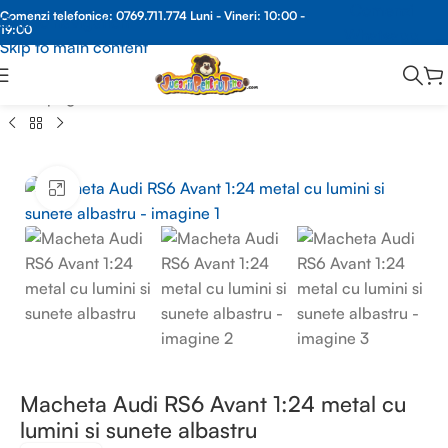
Comenzi
Comenzi telefonice:
0769.711.774
Luni - Vineri: 10:00 -
Skip to navigation
19:00
Whatsapp
Skip to main content
Prima pagină
/
MACHETE METAL
/
MACHETE REPLICA
Faceți clic pentru a mări
Macheta Audi RS6 Avant 1:24 metal cu
lumini si sunete albastru