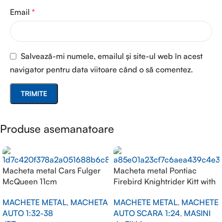
Email
*
Salvează-mi numele, emailul și site-ul web în acest
navigator pentru data viitoare când o să comentez.
Produse asemanatoare
Macheta metal Cars Fulger
Macheta metal Pontiac
McQueen 11cm
Firebird Knightrider Kitt with
working lights on the front
MACHETE METAL
,
MACHETA
MACHETE METAL
,
MACHETE
hood, black 1/24
AUTO 1:32-38
AUTO SCARA 1:24
,
MASINI