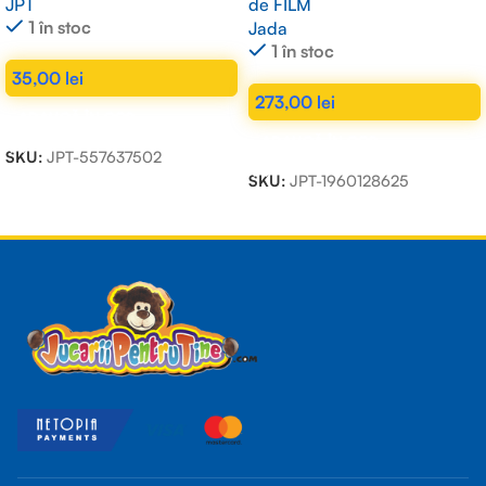
JPT
de FILM
1 în stoc
Jada
1 în stoc
35,00
lei
273,00
lei
ADAUGĂ ÎN COȘ
ADAUGĂ ÎN COȘ
SKU:
JPT-557637502
SKU:
JPT-1960128625
Read more