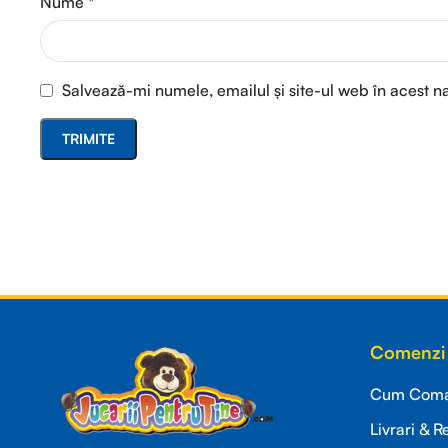
Nume
*
Salvează-mi numele, emailul și site-ul web în acest n
Read more
Comenzi 
Cum Coman
Livrari & R