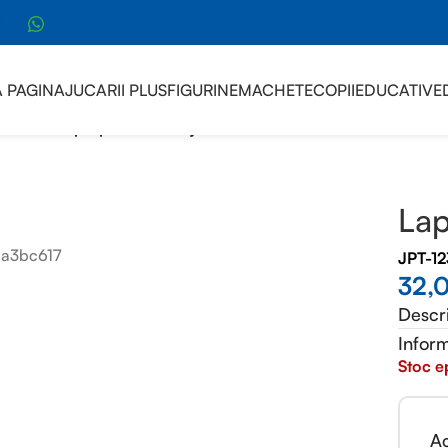
sApp
 PAGINA
JUCARII PLUS
FIGURINE
MACHETE
COPII
EDUCATIVE
LIGENTA
/
Laptop Frozen de jucarie
Lap
JPT-1
32,
Descr
Inform
Stoc e
Ac