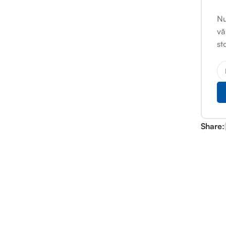
Nu
vă
st
Share: