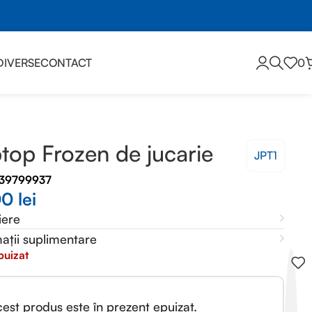
DIVERSE
CONTACT
0
top Frozen de jucarie
JPT1
239799937
00
lei
iere
ații suplimentare
puizat
est produs este în prezent epuizat.