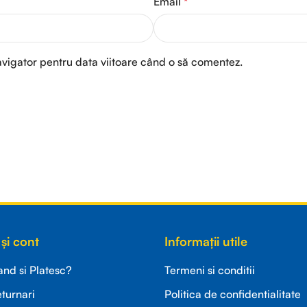
Email
*
avigator pentru data viitoare când o să comentez.
și cont
Informații utile
d si Platesc?
Termeni si conditii
eturnari
Politica de confidentialitate