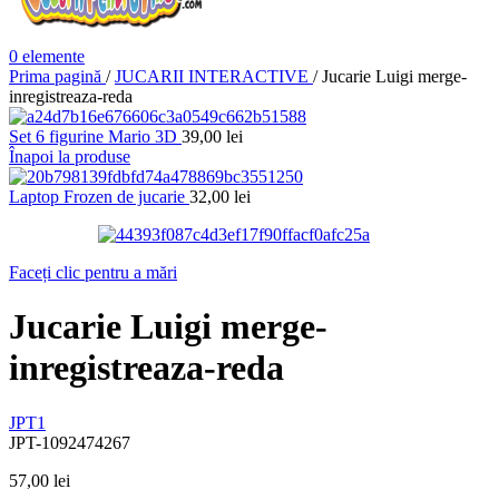
0
elemente
Prima pagină
/
JUCARII INTERACTIVE
/
Jucarie Luigi merge-
inregistreaza-reda
Set 6 figurine Mario 3D
39,00
lei
Înapoi la produse
Laptop Frozen de jucarie
32,00
lei
Faceți clic pentru a mări
Jucarie Luigi merge-
inregistreaza-reda
JPT1
JPT-1092474267
57,00
lei