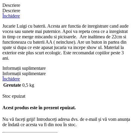
Descriere
Descriere
Închidere
Jucarie Luigi cu baterii. Acesta are functia de inregistrare cand aude
vocea sau sunete mai puternice. Apoi va repeta ceea ce a inregistrat
in timp ce merge miscandu si picioarele. Are inaltimea de 22cm si
functioneaza cu baterii AA ( neincluse). Are un buton in partea din
spate si dupa ce este apasat jucaria va incepe show ul. Material la
exterior este plus scurt ecologic. Este recomandat copiilor peste 3
ani.
Informații suplimentare
Informații suplimentare
Închidere
Greutate
0,5 kg
Stoc epuizat
Acest produs este în prezent epuizat.
Nu vă faceți griji! Introduceți adresa dvs. de e-mail și vă vom anunța
de îndată ce acesta va fi din nou în stoc.