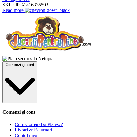
SKU:
JPT-1416335593
Read more
Comenzi și cont
Comenzi și cont
Cum Comand si Platesc?
Livrari & Returnari
Contul meu