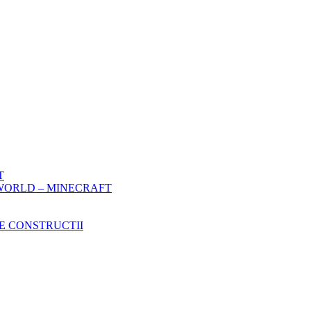
T
WORLD – MINECRAFT
E CONSTRUCTII