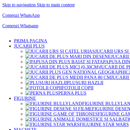
Skip to navigation
Skip to main content
Comenzi telefonice:
0769.711.774
Luni - Vineri: 10:00 - 19:00
Comenzi WhatsApp
Comenzi telefonice:
0769.711.774
Luni - Vineri: 10:00 - 19:00
Comenzi Whatsapp
PRIMA PAGINA
JUCARII PLUS
JUCARII URS SI
JUCARII
PAPUSA DIN
JUCARII DE P
JUCARII
PLUSURI HAZLII
FOTOLII COPII
PERNA PLUS
FIGURINE
FIGURINE BULLYLA
FIGURINE DESEN
FIGURINE GA
FIGURINE STAR WARS
MACHETE