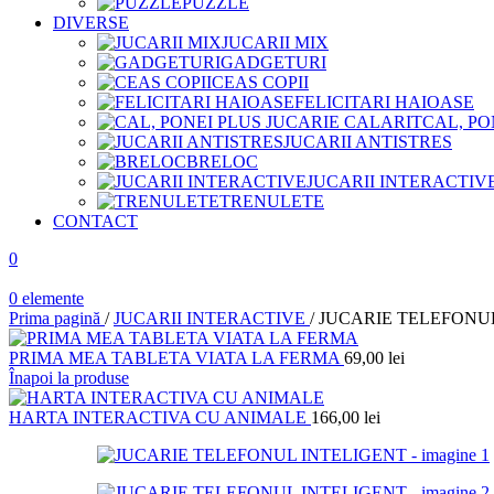
PUZZLE
DIVERSE
JUCARII MIX
GADGETURI
CEAS COPII
FELICITARI HAIOASE
CAL, PO
JUCARII ANTISTRES
BRELOC
JUCARII INTERACTIV
TRENULETE
CONTACT
0
0
elemente
Prima pagină
/
JUCARII INTERACTIVE
/
JUCARIE TELEFONU
PRIMA MEA TABLETA VIATA LA FERMA
69,00
lei
Înapoi la produse
HARTA INTERACTIVA CU ANIMALE
166,00
lei