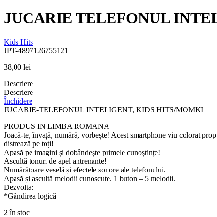
JUCARIE TELEFONUL INTE
Kids Hits
JPT-4897126755121
38,00
lei
Descriere
Descriere
Închidere
JUCARIE-TELEFONUL INTELIGENT, KIDS HITS/MOMKI
PRODUS IN LIMBA ROMANA
Joacă-te, învață, numără, vorbește! Acest smartphone viu colorat propu
distrează pe toți!
Apasă pe imagini și dobândește primele cunoștințe!
Ascultă tonuri de apel antrenante!
Numărătoare veselă și efectele sonore ale telefonului.
Apasă și ascultă melodii cunoscute. 1 buton – 5 melodii.
Dezvolta:
*Gândirea logică
2 în stoc