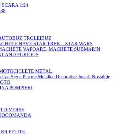
SCARA 1:24
38
AUTOBUZ TROLEIBUZ
CHETE NAVE STAR TREK – STAR WARS
MACHETE VAPOARE, MACHETE SUBMARIN
T AND FURIOUS
MOTOCICLETE METAL
Tac Signs Placute Metalice Decorative Jucarii Nostalgie
MOTO
NA POMPIERI
TI DIVERSE
ADIOCOMANDA
RII FETITE