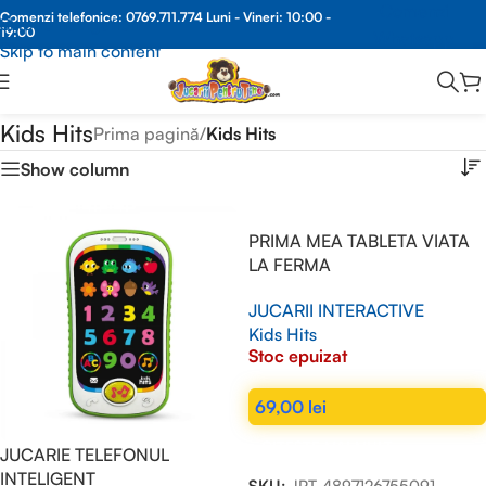
Comenzi
Comenzi telefonice:
0769.711.774
Luni - Vineri: 10:00 -
Skip to navigation
19:00
Whatsapp
Skip to main content
Kids Hits
Prima pagină
/
Kids Hits
Show column
PRIMA MEA TABLETA VIATA
LA FERMA
JUCARII INTERACTIVE
Kids Hits
Stoc epuizat
69,00
lei
CITEȘTE MAI MULT
JUCARIE TELEFONUL
INTELIGENT
SKU:
JPT-4897126755091