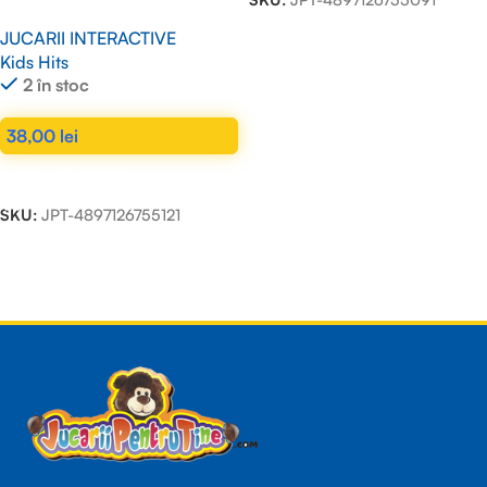
JUCARII INTERACTIVE
Kids Hits
2 în stoc
38,00
lei
ADAUGĂ ÎN COȘ
SKU:
JPT-4897126755121
Read more