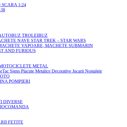
SCARA 1:24
38
AUTOBUZ TROLEIBUZ
CHETE NAVE STAR TREK – STAR WARS
MACHETE VAPOARE, MACHETE SUBMARIN
T AND FURIOUS
MOTOCICLETE METAL
Tac Signs Placute Metalice Decorative Jucarii Nostalgie
MOTO
NA POMPIERI
TI DIVERSE
ADIOCOMANDA
RII FETITE