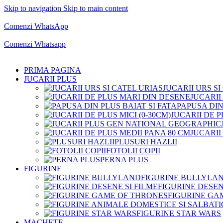
Skip to navigation
Skip to main content
Comenzi telefonice:
0769.711.774
Luni - Vineri: 10:00 - 19:00
Comenzi WhatsApp
Comenzi telefonice:
0769.711.774
Luni - Vineri: 10:00 - 19:00
Comenzi Whatsapp
PRIMA PAGINA
JUCARII PLUS
JUCARII URS SI
JUCARII
PAPUSA DIN
JUCARII DE P
JUCARII
PLUSURI HAZLII
FOTOLII COPII
PERNA PLUS
FIGURINE
FIGURINE BULLYLA
FIGURINE DESEN
FIGURINE GA
FIGURINE STAR WARS
MACHETE