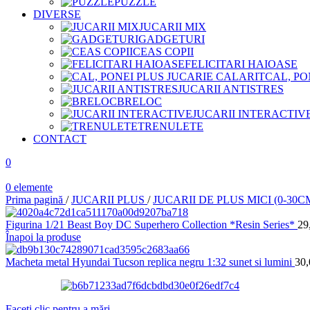
PUZZLE
DIVERSE
JUCARII MIX
GADGETURI
CEAS COPII
FELICITARI HAIOASE
CAL, PO
JUCARII ANTISTRES
BRELOC
JUCARII INTERACTIV
TRENULETE
CONTACT
0
0
elemente
Prima pagină
/
JUCARII PLUS
/
JUCARII DE PLUS MICI (0-30C
Figurina 1/21 Beast Boy DC Superhero Collection *Resin Series*
29
Înapoi la produse
Macheta metal Hyundai Tucson replica negru 1:32 sunet si lumini
30
Faceți clic pentru a mări