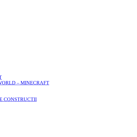
T
WORLD – MINECRAFT
E CONSTRUCTII