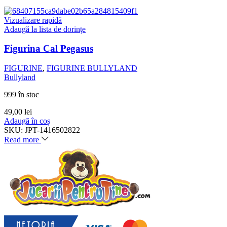
Vizualizare rapidă
Adaugă la lista de dorințe
Figurina Cal Pegasus
FIGURINE
,
FIGURINE BULLYLAND
Bullyland
999 în stoc
49,00
lei
Adaugă în coș
SKU:
JPT-1416502822
Read more