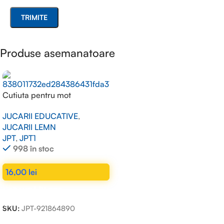
Produse asemanatoare
Cutiuta pentru mot
JUCARII EDUCATIVE
,
JUCARII LEMN
JPT
,
JPT1
998 în stoc
16,00
lei
ADAUGĂ ÎN COȘ
SKU:
JPT-921864890