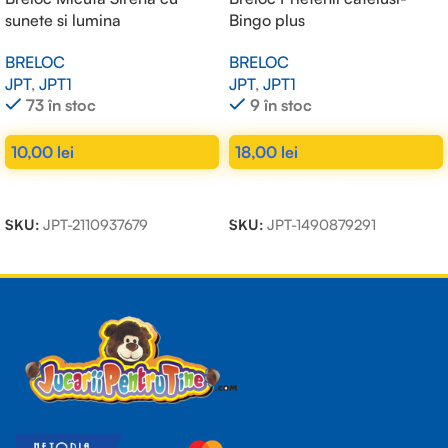
sunete si lumina
Bingo plus
BRELOC
BRELOC
JPT
,
JPT1
JPT
,
JPT1
73 în stoc
9 în stoc
10,00
lei
18,00
lei
ADAUGĂ ÎN COȘ
ADAUGĂ ÎN COȘ
SKU:
JPT-2110937679
SKU:
JPT-1490879291
Read more