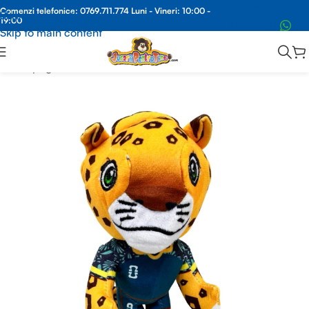
Comenzi
Comenzi telefonice:
0769.711.774
Luni - Vineri: 10:00 -
Skip to navigation
19:00
Whatsapp
Skip to main content
Prima pagină
/
BRELOC