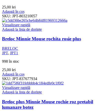
25,00
lei
Adaugă în coș
SKU:
JPT-803210057
Vizualizare rapidă
Adaugă la lista de dorințe
Breloc Minnie Mouse rochita rosie plus
BRELOC
JPT
,
JPT1
998 în stoc
25,00
lei
Adaugă în coș
SKU:
JPT-837677934
Vizualizare rapidă
Adaugă la lista de dorințe
Breloc plus Minnie Mouse rochie roz pretabil
lumanare botez