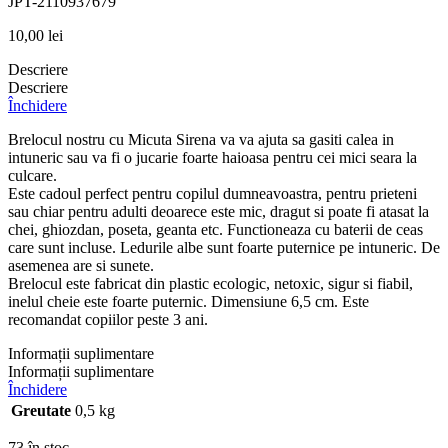
JPT-2110937679
10,00
lei
Descriere
Descriere
Închidere
Brelocul nostru cu Micuta Sirena va va ajuta sa gasiti calea in
intuneric sau va fi o jucarie foarte haioasa pentru cei mici seara la
culcare.
Este cadoul perfect pentru copilul dumneavoastra, pentru prieteni
sau chiar pentru adulti deoarece este mic, dragut si poate fi atasat la
chei, ghiozdan, poseta, geanta etc. Functioneaza cu baterii de ceas
care sunt incluse. Ledurile albe sunt foarte puternice pe intuneric. De
asemenea are si sunete.
Brelocul este fabricat din plastic ecologic, netoxic, sigur si fiabil,
inelul cheie este foarte puternic. Dimensiune 6,5 cm. Este
recomandat copiilor peste 3 ani.
Informații suplimentare
Informații suplimentare
Închidere
Greutate
0,5 kg
73 în stoc