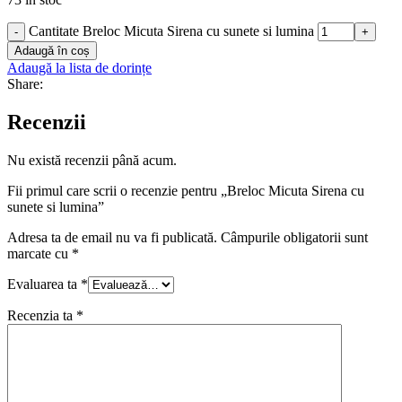
Cantitate Breloc Micuta Sirena cu sunete si lumina
-
+
Adaugă în coș
Adaugă la lista de dorințe
Share:
Recenzii
Nu există recenzii până acum.
Fii primul care scrii o recenzie pentru „Breloc Micuta Sirena cu
sunete si lumina”
Adresa ta de email nu va fi publicată.
Câmpurile obligatorii sunt
marcate cu
*
Evaluarea ta
*
Recenzia ta
*