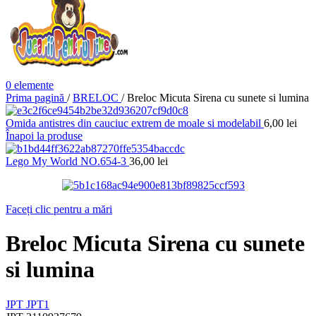
0
elemente
Prima pagină
/
BRELOC
/
Breloc Micuta Sirena cu sunete si lumina
Omida antistres din cauciuc extrem de moale si modelabil
6,00
lei
Înapoi la produse
Lego My World NO.654-3
36,00
lei
Faceți clic pentru a mări
Breloc Micuta Sirena cu sunete
si lumina
JPT
JPT1