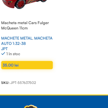
Macheta metal Cars Fulger
McQueen 11cm
MACHETE METAL
,
MACHETA
AUTO 1:32-38
JPT
1 în stoc
35,00
lei
ADAUGĂ ÎN COȘ
SKU:
JPT-557637502
Read more