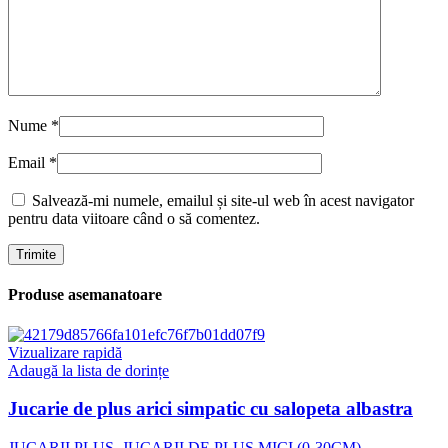
Nume
*
Email
*
Salvează-mi numele, emailul și site-ul web în acest navigator
pentru data viitoare când o să comentez.
Produse asemanatoare
Vizualizare rapidă
Adaugă la lista de dorințe
Jucarie de plus arici simpatic cu salopeta albastra
JUCARII PLUS
,
JUCARII DE PLUS MICI (0-30CM)