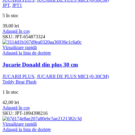
JPT
,
JPT1
5 în stoc
39,00
lei
Adaugă în coș
SKU:
JPT-654873324
Vizualizare rapidă
Adaugă la lista de dorințe
Jucarie Donald din plus 30 cm
JUCARII PLUS
,
JUCARII DE PLUS MICI (0-30CM)
Teddy Bear Plush
1 în stoc
42,00
lei
Adaugă în coș
SKU:
JPT-1894398216
Vizualizare rapidă
Adaugă la lista de dorințe