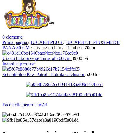
0
elemente
Prima pagină
/
JUCARII PLUS
/
JUCARII DE PLUS MEDII
PANA 80 CM
/
Urs roz cu inima Te iubesc 70cm
Urs cu buburuze pe inima alb 60 cm
89,00
lei
Înapoi la produse
Set abtibilde Paw Patrol - Patrula catelusilor
5,00
lei
Faceți clic pentru a mări