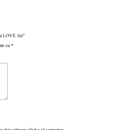
nima LOVE 1m”
ate cu
*
ru data viitoare când o să comentez.