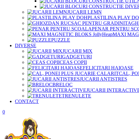
JUCARII LEMN
PLASTILINA PLAY D
GH
PENAR PENTRU SC
MAXI MAGN
PUZZLE
DIVERSE
JUCARII MIX
GADGETURI
CEAS COPII
FELICITARI HAIOASE
CAL, PO
JUCARII ANTISTRES
BRELOC
JUCARII INTERACTIV
TRENULETE
CONTACT
0