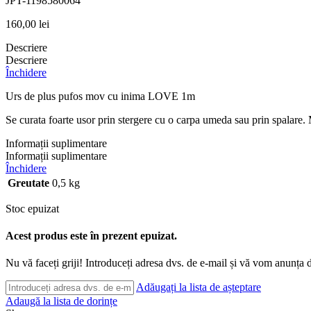
JPT-1198580064
160,00
lei
Descriere
Descriere
Închidere
Urs de plus pufos mov cu inima LOVE 1m
Se curata foarte usor prin stergere cu o carpa umeda sau prin spalare. M
Informații suplimentare
Informații suplimentare
Închidere
Greutate
0,5 kg
Stoc epuizat
Acest produs este în prezent epuizat.
Nu vă faceți griji! Introduceți adresa dvs. de e-mail și vă vom anunța d
Adăugați la lista de așteptare
Adaugă la lista de dorințe