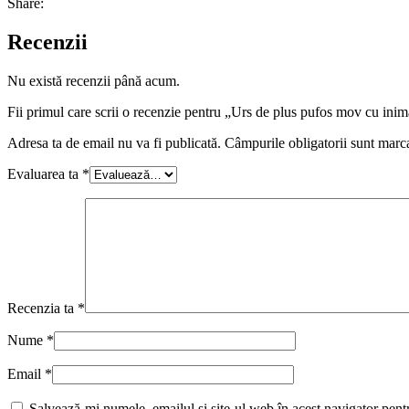
Share:
Recenzii
Nu există recenzii până acum.
Fii primul care scrii o recenzie pentru „Urs de plus pufos mov cu i
Adresa ta de email nu va fi publicată.
Câmpurile obligatorii sunt marc
Evaluarea ta
*
Recenzia ta
*
Nume
*
Email
*
Salvează-mi numele, emailul și site-ul web în acest navigator pent