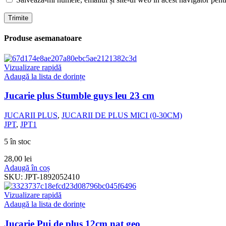
Produse asemanatoare
Vizualizare rapidă
Adaugă la lista de dorințe
Jucarie plus Stumble guys leu 23 cm
JUCARII PLUS
,
JUCARII DE PLUS MICI (0-30CM)
JPT
,
JPT1
5 în stoc
28,00
lei
Adaugă în coș
SKU:
JPT-1892052410
Vizualizare rapidă
Adaugă la lista de dorințe
Jucarie Pui de plus 12cm nat geo