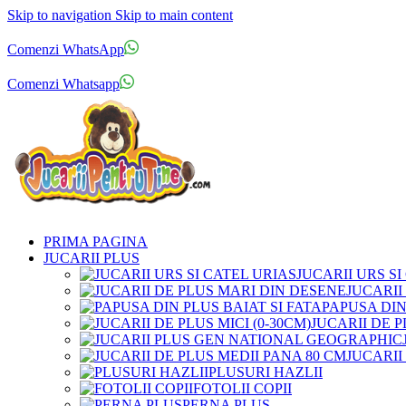
Skip to navigation
Skip to main content
Comenzi telefonice:
0769.711.774
Luni - Vineri: 10:00 - 19:00
Comenzi WhatsApp
Comenzi telefonice:
0769.711.774
Luni - Vineri: 10:00 - 19:00
Comenzi Whatsapp
PRIMA PAGINA
JUCARII PLUS
JUCARII URS SI
JUCARII
PAPUSA DIN
JUCARII DE P
JUCARII
PLUSURI HAZLII
FOTOLII COPII
PERNA PLUS