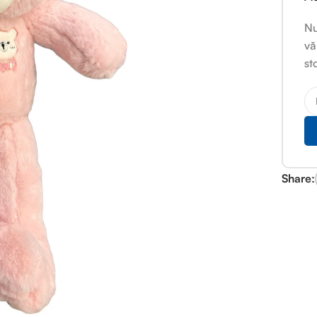
Nu
vă
st
Share: