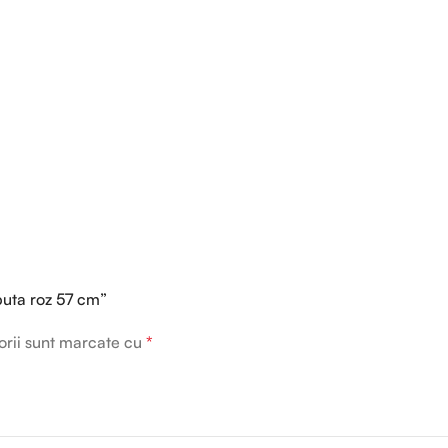
abuta roz 57 cm”
orii sunt marcate cu
*