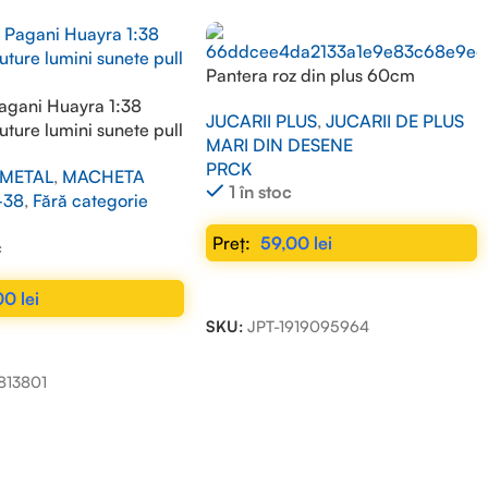
Pantera roz din plus 60cm
agani Huayra 1:38
JUCARII PLUS
,
JUCARII DE PLUS
luture lumini sunete pull
MARI DIN DESENE
PRCK
METAL
,
MACHETA
1 în stoc
-38
,
Fără categorie
59,00
lei
c
ADAUGĂ ÎN COȘ
00
lei
SKU:
JPT-1919095964
N COȘ
813801