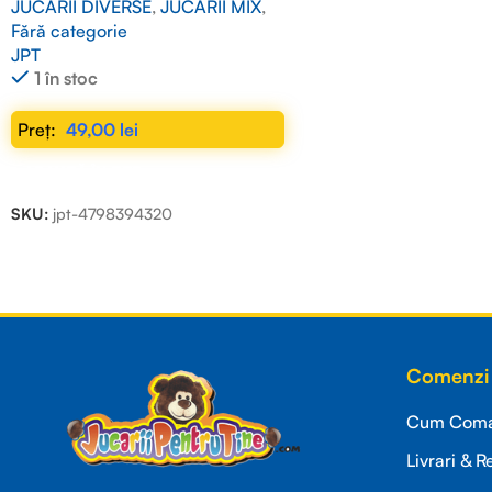
JUCARII DIVERSE
,
JUCARII MIX
,
Fără categorie
JPT
1 în stoc
49,00
lei
ADAUGĂ ÎN COȘ
SKU:
jpt-4798394320
Read more
Comenzi 
Cum Coman
Livrari & R