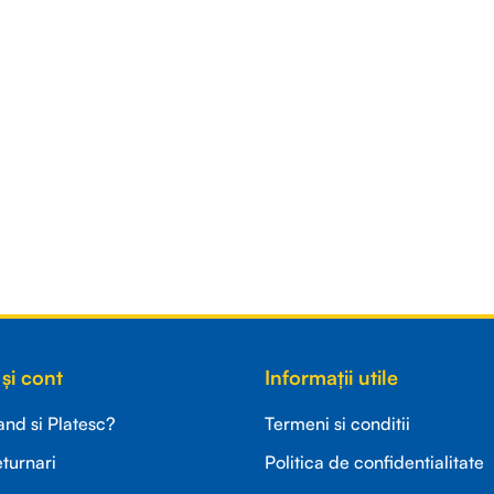
și cont
Informații utile
d si Platesc?
Termeni si conditii
eturnari
Politica de confidentialitate