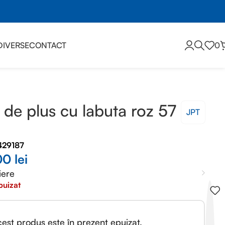
DIVERSE
CONTACT
0
 de plus cu labuta roz 57
JPT
429187
00
lei
iere
puizat
est produs este în prezent epuizat.