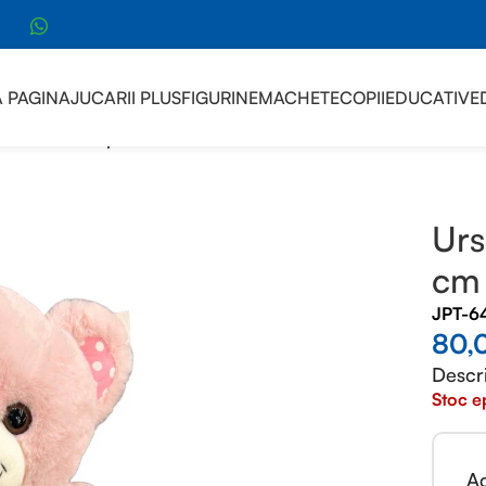
sApp
 PAGINA
JUCARII PLUS
FIGURINE
MACHETE
COPII
EDUCATIVE
80 CM
/
Urs de plus cu labuta roz 57 cm
Urs
cm
JPT-6
80,
Descr
Stoc e
Ac