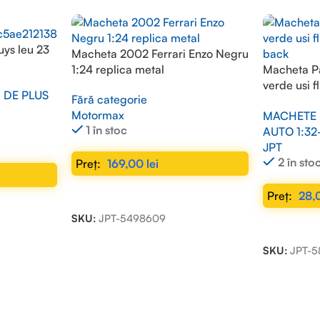
uys leu 23
Macheta 2002 Ferrari Enzo Negru
1:24 replica metal
Macheta P
verde usi f
I DE PLUS
Fără categorie
back
Motormax
MACHETE 
1 în stoc
AUTO 1:32
JPT
2 în sto
169,00
lei
ADAUGĂ ÎN COȘ
28,
SKU:
JPT-5498609
ADAUGĂ Î
SKU:
JPT-5