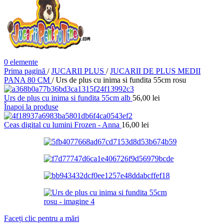
0
elemente
Prima pagină
/
JUCARII PLUS
/
JUCARII DE PLUS MEDII
PANA 80 CM
/
Urs de plus cu inima si fundita 55cm rosu
Urs de plus cu inima si fundita 55cm alb
56,00
lei
Înapoi la produse
Ceas digital cu lumini Frozen - Anna
16,00
lei
Faceți clic pentru a mări