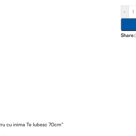
-
Share:
astru cu inima Te Iubesc 70cm”