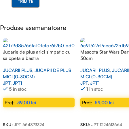
Produse asemanatoare
Jucarie de plus arici simpatic cu
Mascota Star Wars Dar
salopeta albastra
30cm
JUCARII PLUS
,
JUCARII DE PLUS
JUCARII PLUS
,
JUCARI
MICI (0-30CM)
MICI (0-30CM)
JPT
,
JPT1
JPT
,
JPT1
5 în stoc
1 în stoc
39,00
lei
59,00
lei
ADAUGĂ ÎN COȘ
ADAUGĂ ÎN COȘ
SKU:
JPT-654873324
SKU:
JPT-1224613664