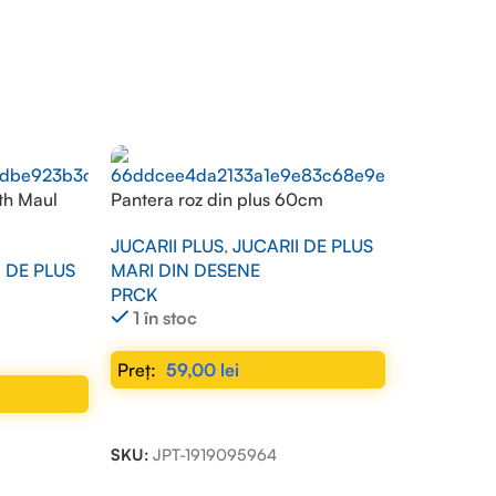
th Maul
Pantera roz din plus 60cm
JUCARII PLUS
,
JUCARII DE PLUS
I DE PLUS
MARI DIN DESENE
PRCK
1 în stoc
59,00
lei
ADAUGĂ ÎN COȘ
SKU:
JPT-1919095964