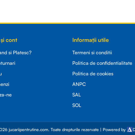
și cont
Informații utile
d si Platesc?
Termeni si conditii
eturnari
Politica de confidentialitate
u
Politica de cookies
menzi
ANPC
za-ne
SAL
SOL
026 jucariipentrutine.com. Toate drepturile rezervate | Powered by