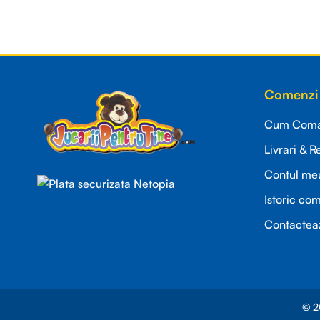
Read more
Comenzi 
Cum Coman
Livrari & R
Contul me
Istoric co
Contactea
© 2