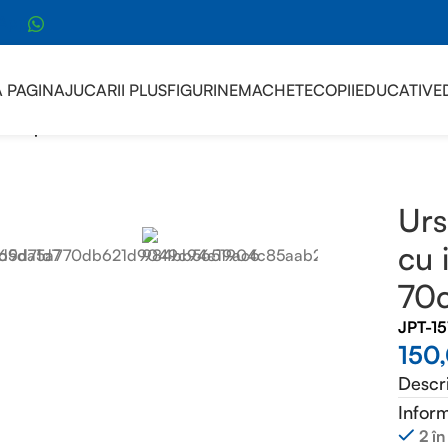
sApp
 PAGINA
JUCARII PLUS
FIGURINE
MACHETE
COPII
EDUCATIVE
s de plus albastru cu inima Te Iubesc 70cm
Urs
cu 
70
JPT-1
150
Descr
Inform
2 în