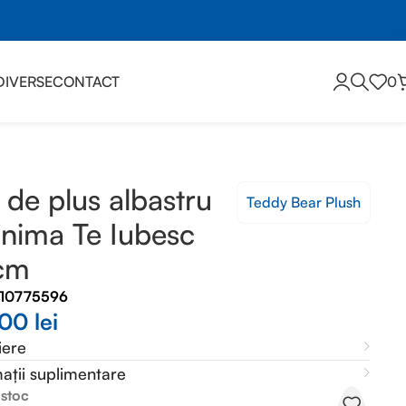
DIVERSE
CONTACT
0
 de plus albastru
Teddy Bear Plush
inima Te Iubesc
cm
510775596
,00
lei
iere
ații suplimentare
 stoc