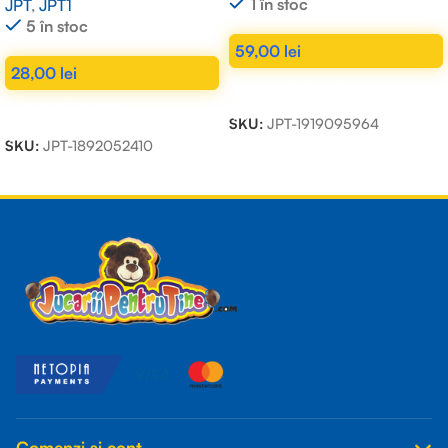
1 în stoc
JPT
,
JPT1
5 în stoc
59,00
lei
28,00
lei
ADAUGĂ ÎN COȘ
ADAUGĂ ÎN COȘ
SKU:
JPT-1919095964
SKU:
JPT-1892052410
Read more
Comenzi și cont