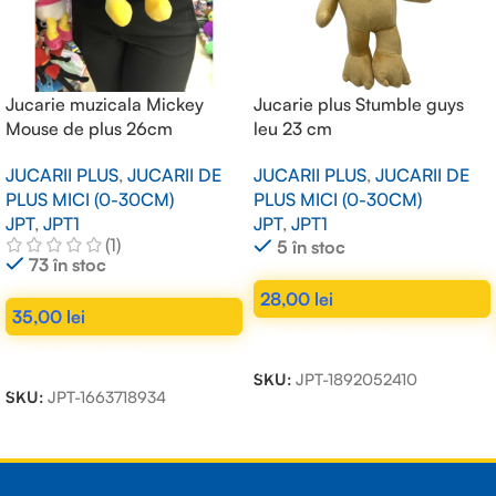
Jucarie muzicala Mickey
Jucarie plus Stumble guys
Mouse de plus 26cm
leu 23 cm
JUCARII PLUS
,
JUCARII DE
JUCARII PLUS
,
JUCARII DE
PLUS MICI (0-30CM)
PLUS MICI (0-30CM)
JPT
,
JPT1
JPT
,
JPT1
(1)
5 în stoc
73 în stoc
28,00
lei
35,00
lei
ADAUGĂ ÎN COȘ
ADAUGĂ ÎN COȘ
SKU:
JPT-1892052410
SKU:
JPT-1663718934
Read more