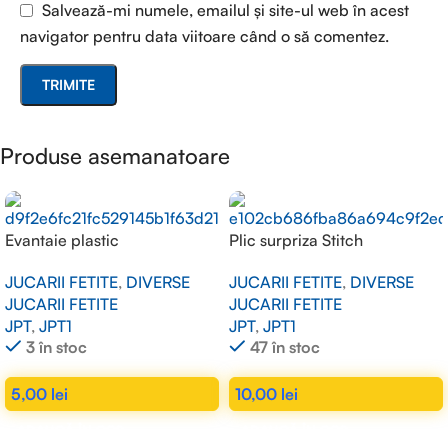
Salvează-mi numele, emailul și site-ul web în acest
navigator pentru data viitoare când o să comentez.
Produse asemanatoare
Evantaie plastic
Plic surpriza Stitch
JUCARII FETITE
,
DIVERSE
JUCARII FETITE
,
DIVERSE
JUCARII FETITE
JUCARII FETITE
JPT
,
JPT1
JPT
,
JPT1
3 în stoc
47 în stoc
5,00
lei
10,00
lei
ADAUGĂ ÎN COȘ
ADAUGĂ ÎN COȘ