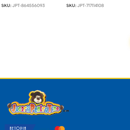
SKU:
JPT-864556093
SKU:
JPT-717114108
Read more