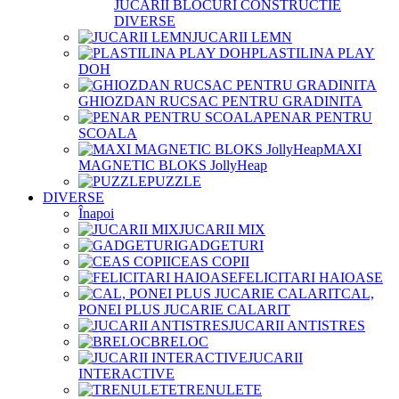
JUCARII BLOCURI CONSTRUCTIE
DIVERSE
JUCARII LEMN
PLASTILINA PLAY
DOH
GHIOZDAN RUCSAC PENTRU GRADINITA
PENAR PENTRU
SCOALA
MAXI
MAGNETIC BLOKS JollyHeap
PUZZLE
DIVERSE
Înapoi
JUCARII MIX
GADGETURI
CEAS COPII
FELICITARI HAIOASE
CAL,
PONEI PLUS JUCARIE CALARIT
JUCARII ANTISTRES
BRELOC
JUCARII
INTERACTIVE
TRENULETE