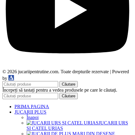
© 2026 jucariipentrutine.com. Toate drepturile rezervate | Powered
DDM
by
Căutare
Începeți să tastați pentru a vedea produsele pe care le căutați.
Căutare
PRIMA PAGINA
JUCARII PLUS
Înapoi
JUCARII URS
SI CATEL URIAS