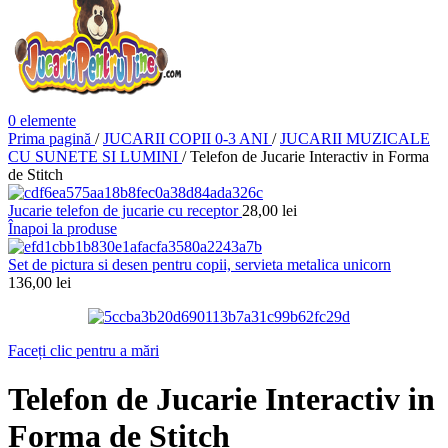
0
elemente
Prima pagină
/
JUCARII COPII 0-3 ANI
/
JUCARII MUZICALE
CU SUNETE SI LUMINI
/
Telefon de Jucarie Interactiv in Forma
de Stitch
Jucarie telefon de jucarie cu receptor
28,00
lei
Înapoi la produse
Set de pictura si desen pentru copii, servieta metalica unicorn
136,00
lei
Faceți clic pentru a mări
Telefon de Jucarie Interactiv in
Forma de Stitch