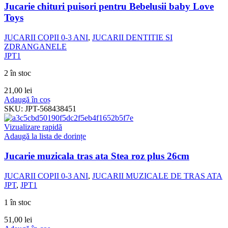
Jucarie chituri puisori pentru Bebelusii baby Love
Toys
JUCARII COPII 0-3 ANI
,
JUCARII DENTITIE SI
ZDRANGANELE
JPT1
2 în stoc
21,00
lei
Adaugă în coș
SKU:
JPT-568438451
Vizualizare rapidă
Adaugă la lista de dorințe
Jucarie muzicala tras ata Stea roz plus 26cm
JUCARII COPII 0-3 ANI
,
JUCARII MUZICALE DE TRAS ATA
JPT
,
JPT1
1 în stoc
51,00
lei