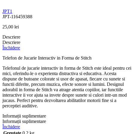
JPT1
JPT-116459388
25,00
lei
Descriere
Descriere
Închidere
Telefon de Jucarie Interactiv in Forma de Stitch
Telefonul de jucarie interactiv in forma de Stitch este ideal pentru cei
mici, oferindu-le o experienta distractiva si educativa. Acesta
dispune de butoane colorate si usor de apasat, fiecare cu sunete si
functii diferite, precum muzica, efecte sonore si lumini. Designul
adorabil in forma de Stitch va atrage atentia copiilor, iar functiile
interactive ii vor ajuta sa invete despre sunete si culori intr-un mod
jucaus. Perfect pentru dezvoltarea abilitatilor motorii fine si a
perceptiei auditive.
Informații suplimentare
Informații suplimentare
Închidere
Greutate
0,2 kg