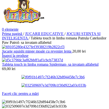
0
elemente
Prima pagină
/
JUCARII EDUCATIVE
/
JOCURI STIINTA SI
INTELIGENTA
/
Tableta touch in limba romana Patrula Catelusilor
Paw Patrol- sa invatam alfabetul
Jucarie squishi minge moale cu revenire lenta
20,00
lei
Înapoi la produse
Tableta touch in limba romana Spiderman- sa invatam alfabetul
69,00
lei
Faceți clic pentru a mări