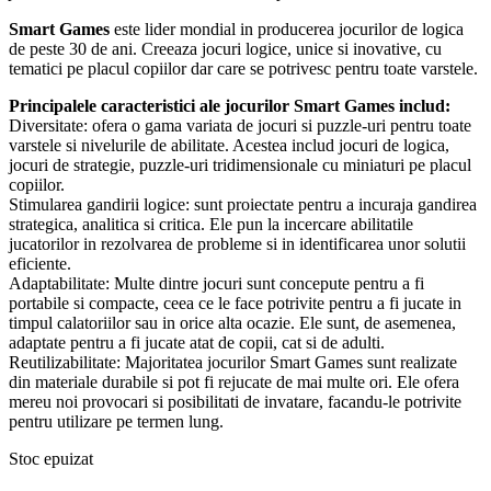
Smart Games
este lider mondial in producerea jocurilor de logica
de peste 30 de ani. Creeaza jocuri logice, unice si inovative, cu
tematici pe placul copiilor dar care se potrivesc pentru toate varstele.
Principalele caracteristici ale jocurilor Smart Games includ:
Diversitate: ofera o gama variata de jocuri si puzzle-uri pentru toate
varstele si nivelurile de abilitate. Acestea includ jocuri de logica,
jocuri de strategie, puzzle-uri tridimensionale cu miniaturi pe placul
copiilor.
Stimularea gandirii logice: sunt proiectate pentru a incuraja gandirea
strategica, analitica si critica. Ele pun la incercare abilitatile
jucatorilor in rezolvarea de probleme si in identificarea unor solutii
eficiente.
Adaptabilitate: Multe dintre jocuri sunt concepute pentru a fi
portabile si compacte, ceea ce le face potrivite pentru a fi jucate in
timpul calatoriilor sau in orice alta ocazie. Ele sunt, de asemenea,
adaptate pentru a fi jucate atat de copii, cat si de adulti.
Reutilizabilitate: Majoritatea jocurilor Smart Games sunt realizate
din materiale durabile si pot fi rejucate de mai multe ori. Ele ofera
mereu noi provocari si posibilitati de invatare, facandu-le potrivite
pentru utilizare pe termen lung.
Stoc epuizat