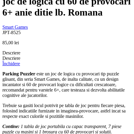
joc de logica cu 60 de provocari
6+ anie ditie lb. Romana
Smart Games
JPT-8525
85,00
lei
Descriere
Descriere
Închidere
Parking Puzzler
este un joc de logica cu provocari tip puzzle
glisant, din seria Smart Games, de inalta calitate, cu un design
incantator si 60 de provocari logice cu dificultati crescatoare,
recomandat pentru varstele 6+, care testeaza si dezvolta abilitatile
cognitive ale jucatorilor.
Trebuie sa gasiti locul potrivit pe tabla de joc pentru fiecare piesa,
folosind indicatiile furnizate in imaginea-provocare, astfel incat sa
respecte exact culorile si pozitiile masinilor.
Contine:
1 tabla de joc portabila cu capac transparent, 7 piese
puzzle cu masini si 1 brosura cu 60 de provocari si solutii.