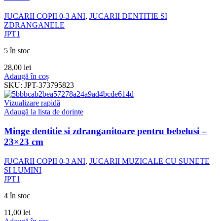
JUCARII COPII 0-3 ANI
,
JUCARII DENTITIE SI
ZDRANGANELE
JPT1
5 în stoc
28,00
lei
Adaugă în coș
SKU:
JPT-373795823
Vizualizare rapidă
Adaugă la lista de dorințe
Minge dentitie si zdranganitoare pentru bebelusi –
23×23 cm
JUCARII COPII 0-3 ANI
,
JUCARII MUZICALE CU SUNETE
SI LUMINI
JPT1
4 în stoc
11,00
lei