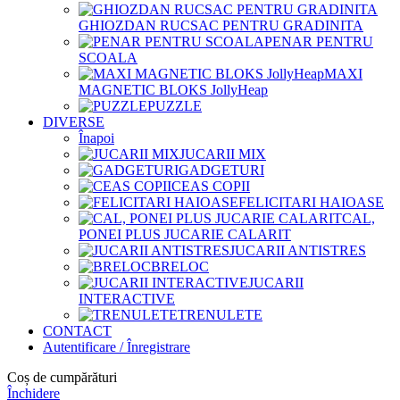
GHIOZDAN RUCSAC PENTRU GRADINITA
PENAR PENTRU
SCOALA
MAXI
MAGNETIC BLOKS JollyHeap
PUZZLE
DIVERSE
Înapoi
JUCARII MIX
GADGETURI
CEAS COPII
FELICITARI HAIOASE
CAL,
PONEI PLUS JUCARIE CALARIT
JUCARII ANTISTRES
BRELOC
JUCARII
INTERACTIVE
TRENULETE
CONTACT
Autentificare / Înregistrare
Coș de cumpărături
Închidere