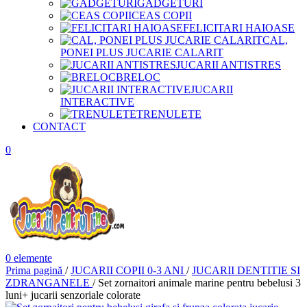
GADGETURI
CEAS COPII
FELICITARI HAIOASE
CAL,
PONEI PLUS JUCARIE CALARIT
JUCARII ANTISTRES
BRELOC
JUCARII
INTERACTIVE
TRENULETE
CONTACT
0
0
elemente
Prima pagină
/
JUCARII COPII 0-3 ANI
/
JUCARII DENTITIE SI
ZDRANGANELE
/
Set zornaitori animale marine pentru bebelusi 3
luni+ jucarii senzoriale colorate