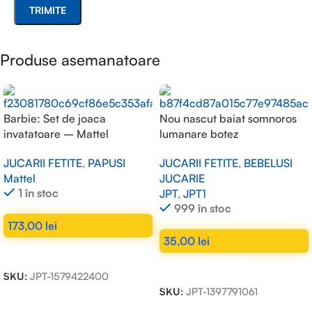
Produse asemanatoare
Barbie: Set de joaca
Nou nascut baiat somnoros
invatatoare – Mattel
lumanare botez
JUCARII FETITE
,
PAPUSI
JUCARII FETITE
,
BEBELUSI
Mattel
JUCARIE
1 în stoc
JPT
,
JPT1
999 în stoc
173,00
lei
35,00
lei
ADAUGĂ ÎN COȘ
ADAUGĂ ÎN COȘ
SKU:
JPT-1579422400
SKU:
JPT-1397791061