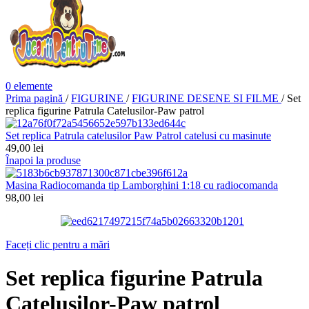
0
elemente
Prima pagină
/
FIGURINE
/
FIGURINE DESENE SI FILME
/
Set
replica figurine Patrula Catelusilor-Paw patrol
Set replica Patrula catelusilor Paw Patrol catelusi cu masinute
49,00
lei
Înapoi la produse
Masina Radiocomanda tip Lamborghini 1:18 cu radiocomanda
98,00
lei
Faceți clic pentru a mări
Set replica figurine Patrula
Catelusilor-Paw patrol