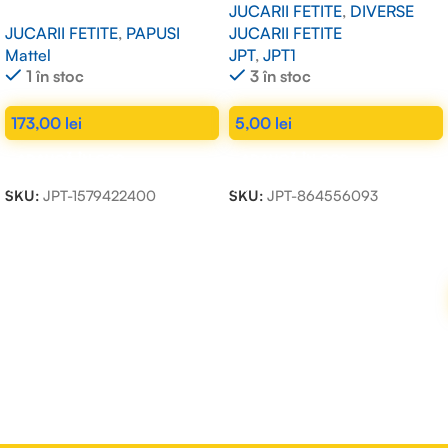
JUCARII FETITE
,
DIVERSE
JUCARII FETITE
,
PAPUSI
JUCARII FETITE
Mattel
JPT
,
JPT1
1 în stoc
3 în stoc
173,00
lei
5,00
lei
ADAUGĂ ÎN COȘ
ADAUGĂ ÎN COȘ
SKU:
JPT-1579422400
SKU:
JPT-864556093
Read more