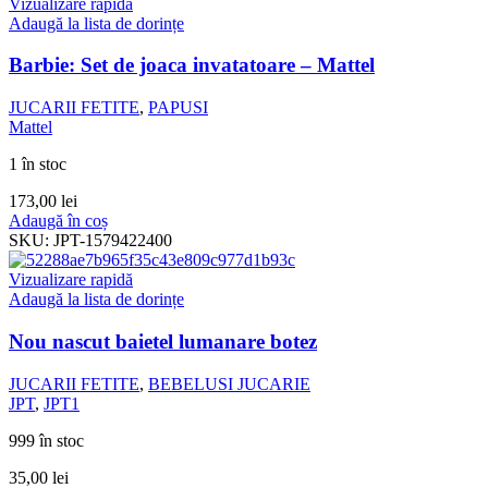
Vizualizare rapidă
Adaugă la lista de dorințe
Barbie: Set de joaca invatatoare – Mattel
JUCARII FETITE
,
PAPUSI
Mattel
1 în stoc
173,00
lei
Adaugă în coș
SKU:
JPT-1579422400
Vizualizare rapidă
Adaugă la lista de dorințe
Nou nascut baietel lumanare botez
JUCARII FETITE
,
BEBELUSI JUCARIE
JPT
,
JPT1
999 în stoc
35,00
lei