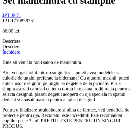
Set manichiura cu stampile
JPT
JPT1
JPT-1710858751
86,00
lei
Descriere
Descriere
Închidere
Bine ati venit la noul salon de manichiura!
Aici veti gasi totul intr-un singur loc – puteti avea modelele si
culorile de unghii preferate la indemana! Cu ajutorul masinii, puteti
aplica usor designuri pe unghii si degetele de la picioare. Pur si
simplu asezati cartusul cu tema dorita in masina, rotiti roata pentru a
selecta designul, plasati degetul acoperit cu oja speciala in spatiul
dedicat si apasati masina pentru a aplica designul.
Pentru o finalizare stralucitoare si plina de farmec, veti beneficia de
protectie pentru oja. Rezultatul este incredibil! Este recomandat
copiilor peste 3 ani. PRETUL ESTE PENTRU UN SINGUR
PRODUS.