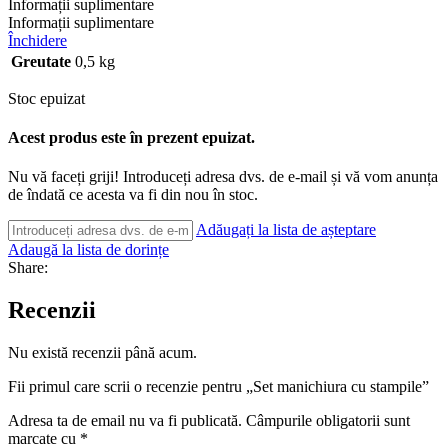
Informații suplimentare
Informații suplimentare
Închidere
Greutate
0,5 kg
Stoc epuizat
Acest produs este în prezent epuizat.
Nu vă faceți griji! Introduceți adresa dvs. de e-mail și vă vom anunța
de îndată ce acesta va fi din nou în stoc.
Adăugați la lista de așteptare
Adaugă la lista de dorințe
Share:
Recenzii
Nu există recenzii până acum.
Fii primul care scrii o recenzie pentru „Set manichiura cu stampile”
Adresa ta de email nu va fi publicată.
Câmpurile obligatorii sunt
marcate cu
*