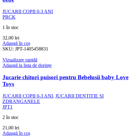
JUCARII COPII 0-3 ANI
PRCK
1 în stoc
32,00
lei
Adaugă în coș
SKU:
JPT-1405458831
Vizualizare rapidă
Adaugă la lista de dorințe
Jucarie chituri puisori pentru Bebelusii baby Love
Toys
JUCARII COPII 0-3 ANI
,
JUCARII DENTITIE SI
ZDRANGANELE
JPT1
2 în stoc
21,00
lei
Adaugă în coș