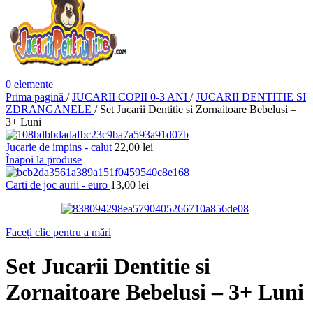
0
elemente
Prima pagină
/
JUCARII COPII 0-3 ANI
/
JUCARII DENTITIE SI
ZDRANGANELE
/
Set Jucarii Dentitie si Zornaitoare Bebelusi –
3+ Luni
Jucarie de impins - calut
22,00
lei
Înapoi la produse
Carti de joc aurii - euro
13,00
lei
Faceți clic pentru a mări
Set Jucarii Dentitie si
Zornaitoare Bebelusi – 3+ Luni