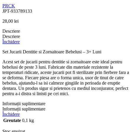
PRCK
JPT-933789133
28,00
lei
Descriere
Descriere
Închidere
Set Jucarii Dentitie si Zornaitoare Bebelusi – 3+ Luni
Acest set de jucarii pentru dentitie si zornaitoare este ideal pentru
bebelusi de peste 3 luni. Fabricate din materiale rezistente la
temperaturi ridicate, aceste jucarii pot fi sterilizate prin fierbere fara a
se deforma. Fiecare piesa are o forma unica, usor de tinut de catre
bebelus, ajutandu-l sa isi calmeze gingiile in perioada de eruptie
dentara. Un produs sigur si prietenos cu mediul inconjurator, perfect
pentru a-i distra si linisti pe cei mici.
Informații suplimentare
Informații suplimentare
Închidere
Greutate
0,1 kg
Stoc epuizat