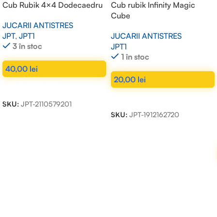
Cub Rubik 4×4 Dodecaedru
Cub rubik Infinity Magic
Cube
JUCARII ANTISTRES
JPT
,
JPT1
JUCARII ANTISTRES
3 în stoc
JPT1
1 în stoc
40,00
lei
20,00
lei
ADAUGĂ ÎN COȘ
ADAUGĂ ÎN COȘ
SKU:
JPT-2110579201
SKU:
JPT-1912162720