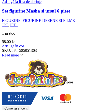
Adaugă la lista de dorințe
Set figurine Masha si ursul 6 piese
FIGURINE
,
FIGURINE DESENE SI FILME
JPT
,
JPT1
1 în stoc
58,00
lei
Adaugă în coș
SKU:
JPT-585051303
Read more
Comenzi și cont