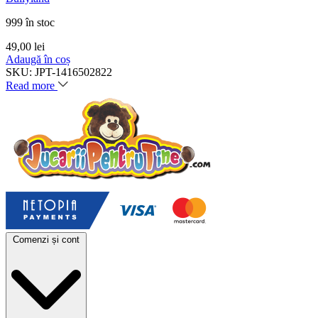
999 în stoc
49,00
lei
Adaugă în coș
SKU:
JPT-1416502822
Read more
Comenzi și cont