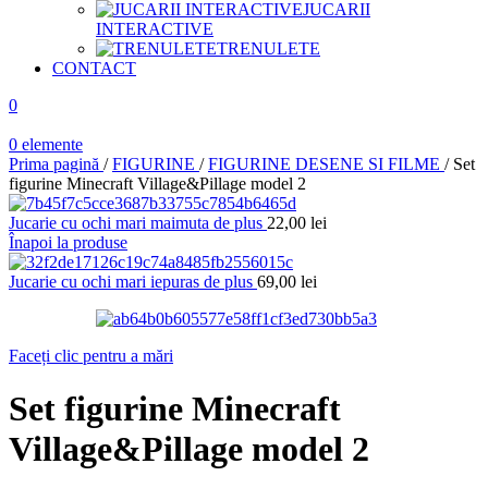
JUCARII
INTERACTIVE
TRENULETE
CONTACT
0
0
elemente
Prima pagină
/
FIGURINE
/
FIGURINE DESENE SI FILME
/
Set
figurine Minecraft Village&Pillage model 2
Jucarie cu ochi mari maimuta de plus
22,00
lei
Înapoi la produse
Jucarie cu ochi mari iepuras de plus
69,00
lei
Faceți clic pentru a mări
Set figurine Minecraft
Village&Pillage model 2