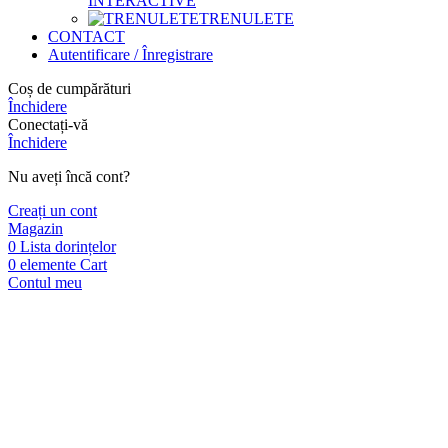
INTERACTIVE
TRENULETE
CONTACT
Autentificare / Înregistrare
Coș de cumpărături
Închidere
Conectați-vă
Închidere
Nu aveți încă cont?
Creați un cont
Magazin
0
Lista dorințelor
0
elemente
Cart
Contul meu