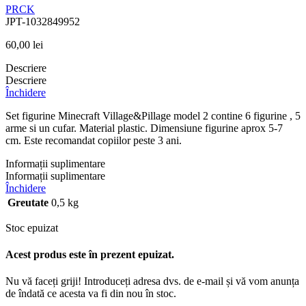
PRCK
JPT-1032849952
60,00
lei
Descriere
Descriere
Închidere
Set figurine Minecraft Village&Pillage model 2 contine 6 figurine , 5
arme si un cufar. Material plastic. Dimensiune figurine aprox 5-7
cm. Este recomandat copiilor peste 3 ani.
Informații suplimentare
Informații suplimentare
Închidere
Greutate
0,5 kg
Stoc epuizat
Acest produs este în prezent epuizat.
Nu vă faceți griji! Introduceți adresa dvs. de e-mail și vă vom anunța
de îndată ce acesta va fi din nou în stoc.