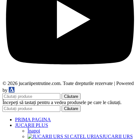
© 2026 jucariipentrutine.com. Toate drepturile rezervate | Powered
DDM
by
Căutare
Începeți să tastați pentru a vedea produsele pe care le căutați.
Căutare
PRIMA PAGINA
JUCARII PLUS
Înapoi
JUCARII URS