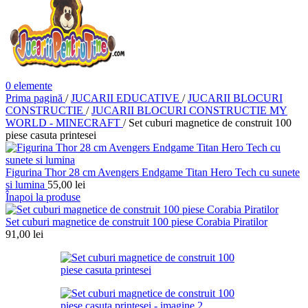
0
elemente
Prima pagină
/
JUCARII EDUCATIVE
/
JUCARII BLOCURI
CONSTRUCTIE
/
JUCARII BLOCURI CONSTRUCTIE MY
WORLD - MINECRAFT
/
Set cuburi magnetice de construit 100
piese casuta printesei
Figurina Thor 28 cm Avengers Endgame Titan Hero Tech cu sunete
si lumina
55,00
lei
Înapoi la produse
Set cuburi magnetice de construit 100 piese Corabia Piratilor
91,00
lei