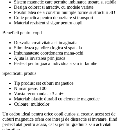
Sistem magnetic care permite imbinarea usoara si stabila
Design colorat si atractiv, cu modele variate
Posibilitatea de a construi multiple forme si structuri 3D
Cutie practica pentru depozitare si transport
Material rezistent si sigur pentru copii
Beneficii pentru copil
Dezvolta creativitatea si imaginatia
Stimuleaza gandirea logica si spatiala
Imbunatateste coordonarea mana-ochi
Ajuta la invatarea prin joaca
Perfect pentru joaca individuala sau in familie
Specificatii produs
Tip produs: set cuburi magnetice
Numar piese: 100
Varsta recomandata: 3 ani+
Material: plastic durabil cu elemente magnetice
Culoare: multicolor
Un cadou ideal pentru orice copil curios si creativ, acest set de
cuburi magnetice ofera ore intregi de distractie si invatare, fiind
perfect atat pentru acasa, cat si pentru gradinita sau activitati
educative.