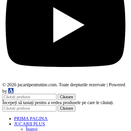
© 2026 jucariipentrutine.com. Toate drepturile rezervate | Powered
DDM
by
Căutare
Începeți să tastați pentru a vedea produsele pe care le căutați.
Căutare
PRIMA PAGINA
JUCARII PLUS
Înapoi