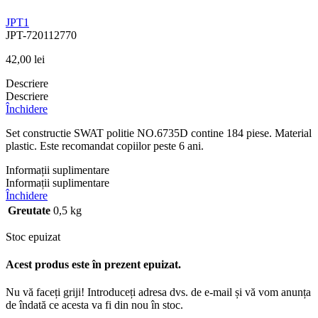
JPT1
JPT-720112770
42,00
lei
Descriere
Descriere
Închidere
Set constructie SWAT politie NO.6735D contine 184 piese. Material
plastic. Este recomandat copiilor peste 6 ani.
Informații suplimentare
Informații suplimentare
Închidere
Greutate
0,5 kg
Stoc epuizat
Acest produs este în prezent epuizat.
Nu vă faceți griji! Introduceți adresa dvs. de e-mail și vă vom anunța
de îndată ce acesta va fi din nou în stoc.