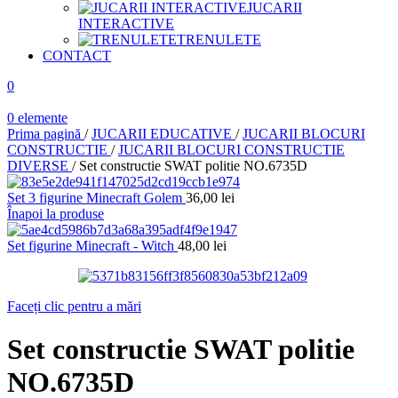
JUCARII
INTERACTIVE
TRENULETE
CONTACT
0
0
elemente
Prima pagină
/
JUCARII EDUCATIVE
/
JUCARII BLOCURI
CONSTRUCTIE
/
JUCARII BLOCURI CONSTRUCTIE
DIVERSE
/
Set constructie SWAT politie NO.6735D
Set 3 figurine Minecraft Golem
36,00
lei
Înapoi la produse
Set figurine Minecraft - Witch
48,00
lei
Faceți clic pentru a mări
Set constructie SWAT politie
NO.6735D