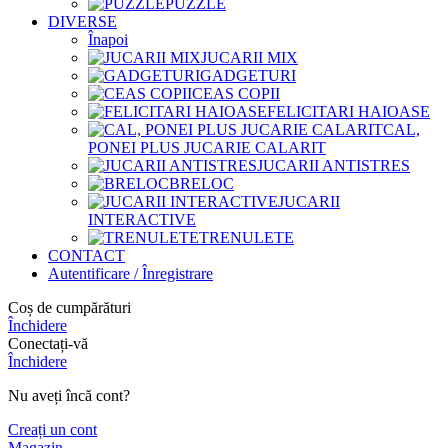
PUZZLE
DIVERSE
Înapoi
JUCARII MIX
GADGETURI
CEAS COPII
FELICITARI HAIOASE
CAL,
PONEI PLUS JUCARIE CALARIT
JUCARII ANTISTRES
BRELOC
JUCARII
INTERACTIVE
TRENULETE
CONTACT
Autentificare / Înregistrare
Coș de cumpărături
Închidere
Conectați-vă
Închidere
Nu aveți încă cont?
Creați un cont
Magazin