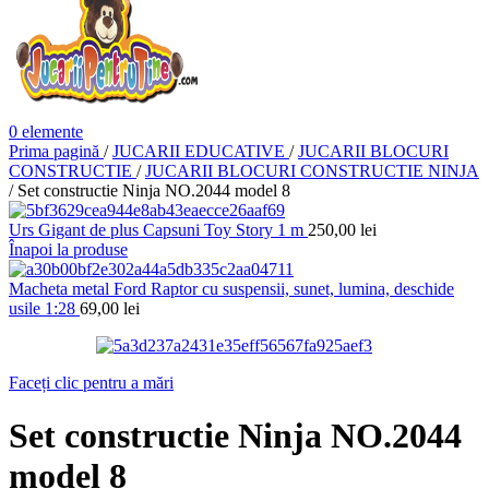
0
elemente
Prima pagină
/
JUCARII EDUCATIVE
/
JUCARII BLOCURI
CONSTRUCTIE
/
JUCARII BLOCURI CONSTRUCTIE NINJA
/
Set constructie Ninja NO.2044 model 8
Urs Gigant de plus Capsuni Toy Story 1 m
250,00
lei
Înapoi la produse
Macheta metal Ford Raptor cu suspensii, sunet, lumina, deschide
usile 1:28
69,00
lei
Faceți clic pentru a mări
Set constructie Ninja NO.2044
model 8