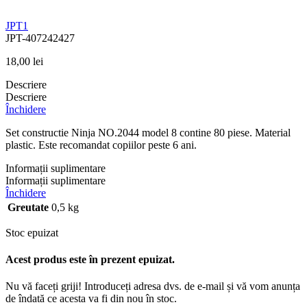
JPT1
JPT-407242427
18,00
lei
Descriere
Descriere
Închidere
Set constructie Ninja NO.2044 model 8 contine 80 piese. Material
plastic. Este recomandat copiilor peste 6 ani.
Informații suplimentare
Informații suplimentare
Închidere
Greutate
0,5 kg
Stoc epuizat
Acest produs este în prezent epuizat.
Nu vă faceți griji! Introduceți adresa dvs. de e-mail și vă vom anunța
de îndată ce acesta va fi din nou în stoc.