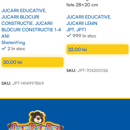
fete 28×20 cm
JUCARII EDUCATIVE
,
JUCARII BLOCURI
JUCARII EDUCATIVE
,
CONSTRUCTIE
,
JUCARII
JUCARII LEMN
BLOCURI CONSTRUCTIE 1-4
JPT
,
JPT1
999 în stoc
ANI
ShetenYing
2 în stoc
22,00
lei
ADAUGĂ ÎN COȘ
20,00
lei
SKU:
JPT-704200126
ADAUGĂ ÎN COȘ
SKU:
JPT-1414997869
Read more