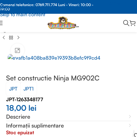
Comenzi
Comenzi telefonice:
0769.711.774
Luni - Vineri: 10:00 -
Skip to navigation
19:00
Whatsapp
Skip to main content
pagină
/
JUCARII EDUCATIVE
/
JUCARII BLOCURI CONSTRUCTIE
Faceți clic pentru a mări
Set constructie Ninja MG902C
JPT
JPT1
JPT-1263348177
18,00
lei
Descriere
Informații suplimentare
Stoc epuizat