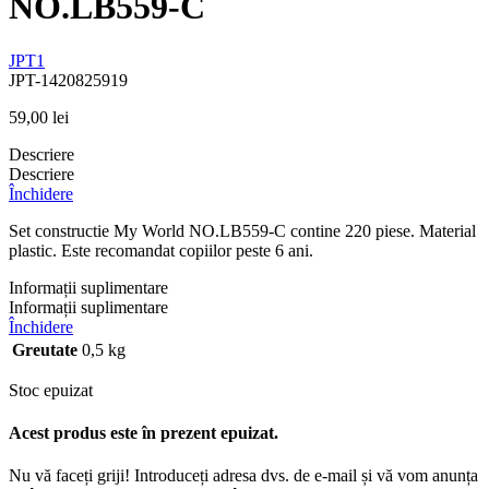
NO.LB559-C
JPT1
JPT-1420825919
59,00
lei
Descriere
Descriere
Închidere
Set constructie My World NO.LB559-C contine 220 piese. Material
plastic. Este recomandat copiilor peste 6 ani.
Informații suplimentare
Informații suplimentare
Închidere
Greutate
0,5 kg
Stoc epuizat
Acest produs este în prezent epuizat.
Nu vă faceți griji! Introduceți adresa dvs. de e-mail și vă vom anunța