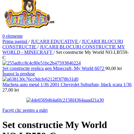
0
elemente
Prima pagină
/
JUCARII EDUCATIVE
/
JUCARII BLOCURI
CONSTRUCTIE
/
JUCARII BLOCURI CONSTRUCTIE MY
WORLD - MINECRAFT
/
Set constructie My World NO.LB559-
C
Set constructie replica gen Minecraft- My World 6072
90,00
lei
Înapoi la produse
Macheta auto metal 1/36 2001 Chevrolet Suburban, black scara 1/36
27,00
lei
Faceți clic pentru a mări
Set constructie My World