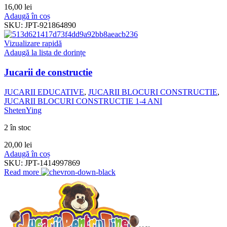
16,00
lei
Adaugă în coș
SKU:
JPT-921864890
Vizualizare rapidă
Adaugă la lista de dorințe
Jucarii de constructie
JUCARII EDUCATIVE
,
JUCARII BLOCURI CONSTRUCTIE
,
JUCARII BLOCURI CONSTRUCTIE 1-4 ANI
ShetenYing
2 în stoc
20,00
lei
Adaugă în coș
SKU:
JPT-1414997869
Read more